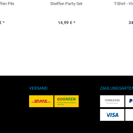
ffen Pils
Steiffen Party-Set
T-Shirt - V
€ *
14,99 € *
34
VERSAND
ZAHLUNGSARTE