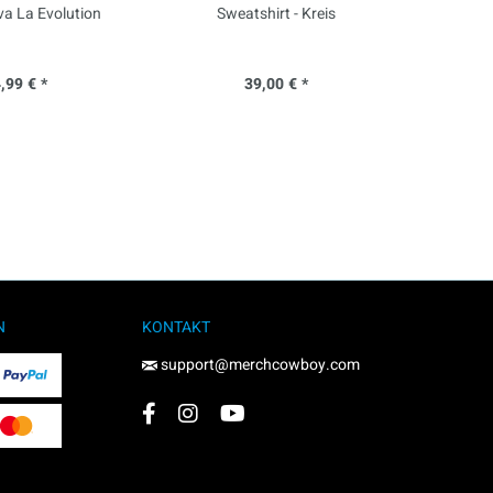
iva La Evolution
Sweatshirt - Kreis
Pos
,99 € *
39,00 € *
N
KONTAKT
support@merchcowboy.com