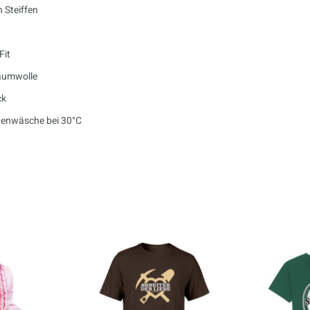
n Steiffen
Fit
aumwolle
ck
enwäsche bei 30°C