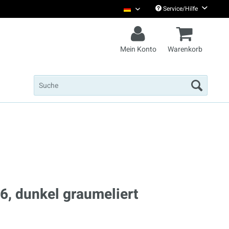
Service/Hilfe
Christian Steiffen Deutsch
Mein Konto
Warenkorb
26, dunkel graumeliert