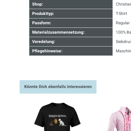
Shop:
Christia
Produkttyp:
T-Shirt
Passform:
Regular 
Materialzusammensetzung:
100% B
Veredelung:
Siebdru
Pflegehinweise:
Maschin
Könnte Dich ebenfalls interessieren