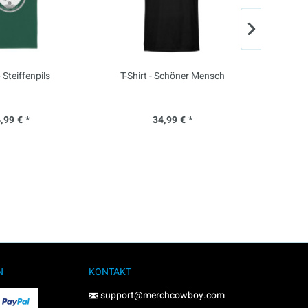
- Steiffenpils
T-Shirt - Schöner Mensch
Konze
10.02.202
all
,99 € *
34,99 € *
N
KONTAKT
support@merchcowboy.com